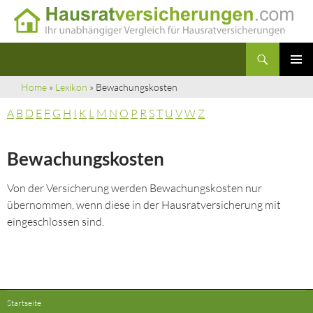
Suchen
Hausratversicherungen
Zum
PRIMÄR
Inhalt
Home
»
Lexikon
» Bewachungskosten
MENÜ
springen
A
B
D
E
F
G
H
I
K
L
M
N
O
P
R
S
T
U
V
W
Z
Bewachungskosten
Von der Versicherung werden Bewachungskosten nur
übernommen, wenn diese in der Hausratversicherung mit
eingeschlossen sind.
Startseite