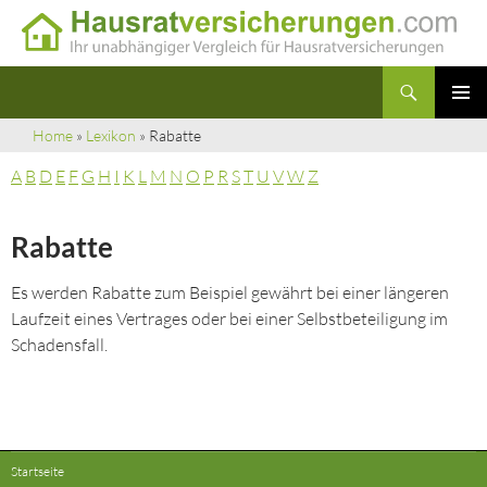
Suchen
Hausratversicherungen
Zum
PRIMÄR
Inhalt
Home
»
Lexikon
» Rabatte
MENÜ
springen
A
B
D
E
F
G
H
I
K
L
M
N
O
P
R
S
T
U
V
W
Z
Rabatte
Es werden Rabatte zum Beispiel gewährt bei einer längeren
Laufzeit eines Vertrages oder bei einer Selbstbeteiligung im
Schadensfall.
Startseite